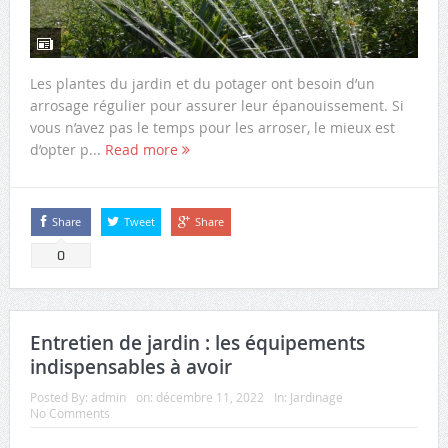
Les plantes du jardin et du potager ont besoin d’un
arrosage régulier pour assurer leur épanouissement. Si
vous n’avez pas le temps pour les arroser, le mieux est
d’opter p...
Read more
Share
Tweet
Share
0
Entretien de jardin : les équipements
indispensables à avoir
Posted By:
admin
on:
décembre 11, 2022
In:
Jardinage
No Comments