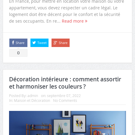
En France, pour mettre en location votre maison ou votre
appartement, vous devez respecter un cadre légal. Le
logement doit être décent pour le confort et la sécurité
de ses occupants. En re...
Read more
Share
Tweet
Share
0
Décoration intérieure : comment assortir
et harmoniser les couleurs ?
Posted By:
admin
on:
septembre 07, 2022
In:
Maison et Décoration
No Comments