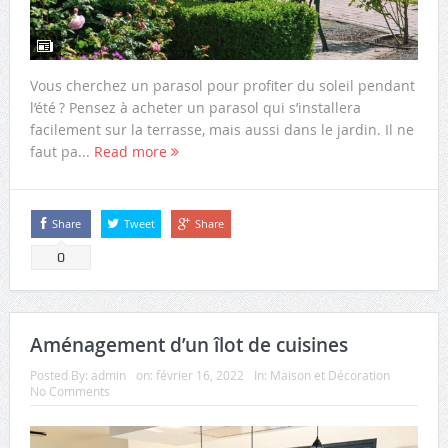
Vous cherchez un parasol pour profiter du soleil pendant
l’été ? Pensez à acheter un parasol qui s’installera
facilement sur la terrasse, mais aussi dans le jardin. Il ne
faut pa...
Read more
Share
Tweet
Share
0
Aménagement d’un îlot de cuisines
Posted By:
admin
on:
février 16, 2022
In:
Maison et Décoration
No Comments