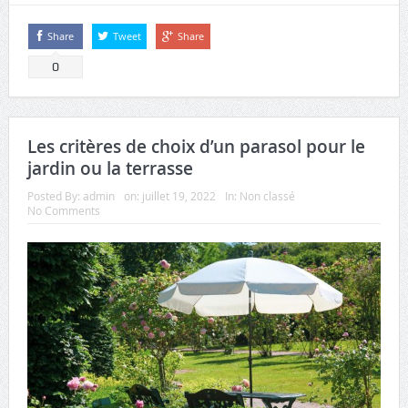
Share
Tweet
Share
0
Les critères de choix d’un parasol pour le
jardin ou la terrasse
Posted By:
admin
on:
juillet 19, 2022
In:
Non classé
No Comments