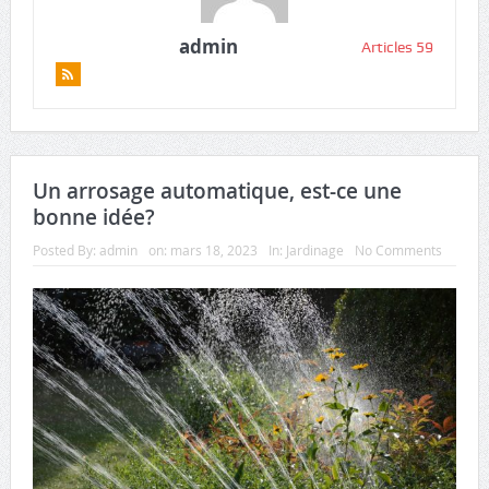
admin
Articles 59
Un arrosage automatique, est-ce une
bonne idée?
Posted By:
admin
on:
mars 18, 2023
In:
Jardinage
No Comments