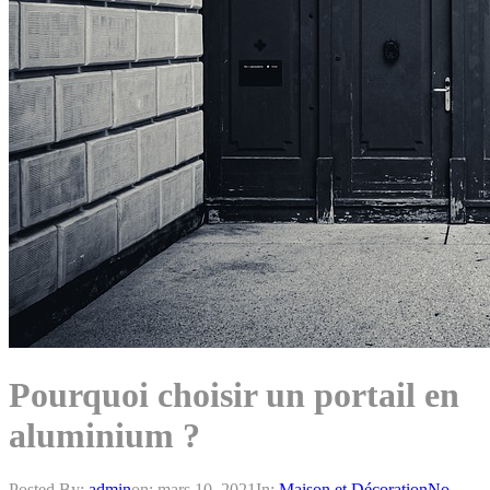
Pourquoi choisir un portail en
aluminium ?
Posted By:
admin
on:
mars 10, 2021
In:
Maison et Décoration
No