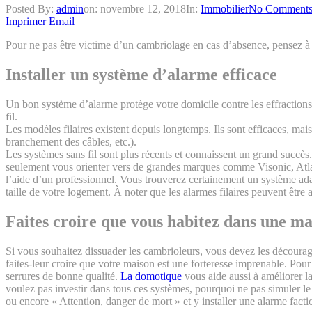
Posted By:
admin
on:
novembre 12, 2018
In:
Immobilier
No Comment
Imprimer
Email
Pour ne pas être victime d’un cambriolage en cas d’absence, pensez à 
Installer un système d’alarme efficace
Un bon système d’alarme protège votre domicile contre les effractions.
fil.
Les modèles filaires existent depuis longtemps. Ils sont efficaces, mais
branchement des câbles, etc.).
Les systèmes sans fil sont plus récents et connaissent un grand succès. 
seulement vous orienter vers de grandes marques comme Visonic, Atlan
l’aide d’un professionnel. Vous trouverez certainement un système ad
taille de votre logement. À noter que les alarmes filaires peuvent être
Faites croire que vous habitez dans une ma
Si vous souhaitez dissuader les cambrioleurs, vous devez les décourager.
faites-leur croire que votre maison est une forteresse imprenable. Pour
serrures de bonne qualité.
La domotique
vous aide aussi à améliorer l
voulez pas investir dans tous ces systèmes, pourquoi ne pas simuler l
ou encore « Attention, danger de mort » et y installer une alarme fact