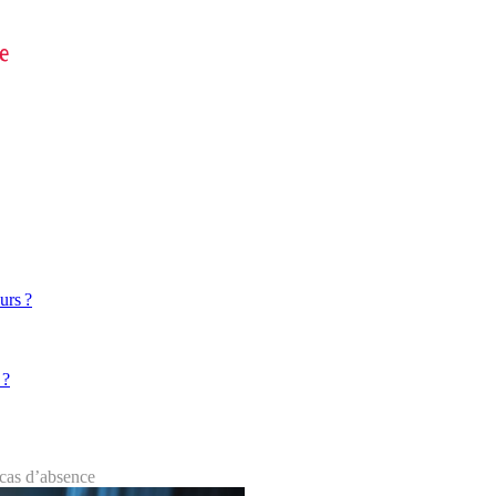
urs ?
 ?
 cas d’absence